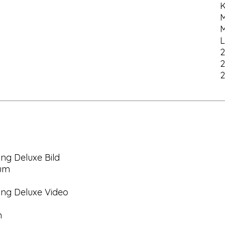
K
M
L
2
2
2
ung Deluxe Bild
aum
ung Deluxe Video
n