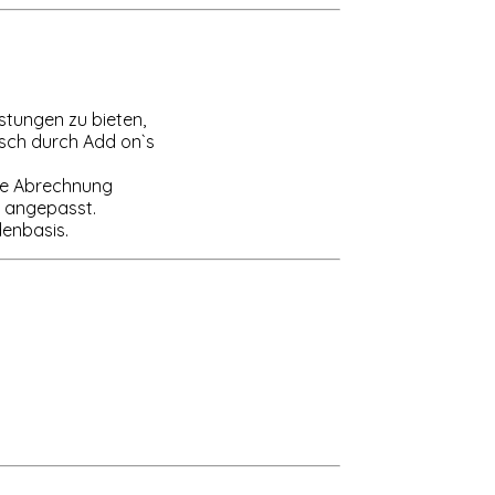
stungen zu bieten,
nsch durch Add on`s
die Abrechnung
s angepasst.
denbasis.