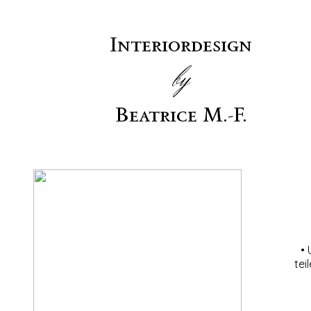
Interiordesign
by
Beatrice M.-F.
• 
tei